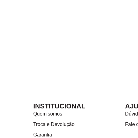
Siga a gente no Instagram
Fique por dentro de tudo que acontece por aqui.
SEGUIR
INSTITUCIONAL
AJ
Quem somos
Dúvid
Troca e Devolução
Fale 
Garantia