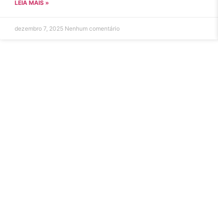
LEIA MAIS »
dezembro 7, 2025
Nenhum comentário
Conheça nosso e-commerce
Veja as joias e semijoias mais desejadas do momento.
VEJA AGORA