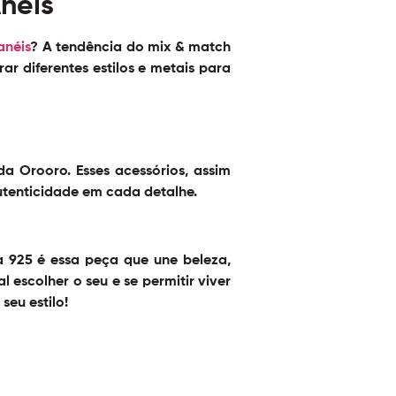
néis
anéis
? A tendência do mix & match
r diferentes estilos e metais para
a Orooro. Esses acessórios, assim
utenticidade em cada detalhe.
a 925
é essa peça que une beleza,
l escolher o seu e se permitir viver
seu estilo!