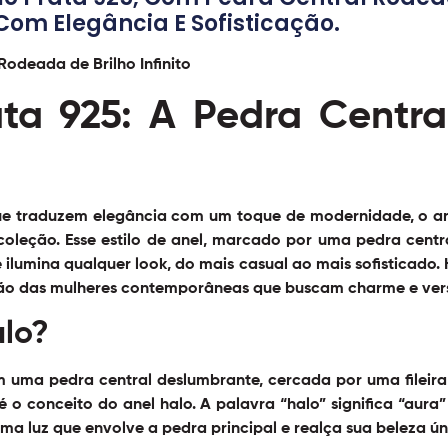
Com Elegância E Sofisticação.
ata 925: A Pedra Centr
que traduzem elegância com um toque de modernidade, o
a
coleção. Esse estilo de anel, marcado por uma pedra cent
e ilumina qualquer look, do mais casual ao mais sofisticado.
ão das mulheres contemporâneas que buscam charme e versa
alo?
om uma pedra central deslumbrante, cercada por uma fileir
é o conceito do anel halo. A palavra “halo” significa “aura
uma luz que envolve a pedra principal e realça sua beleza ún