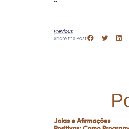
**
Previous
Share the Post:
P
Joias e Afirmações
Positivas: Como Program