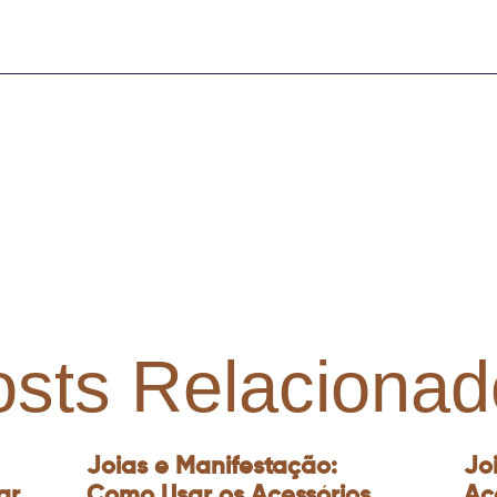
osts Relacionad
Joias e Manifestação:
Jo
ar
Como Usar os Acessórios
Ac