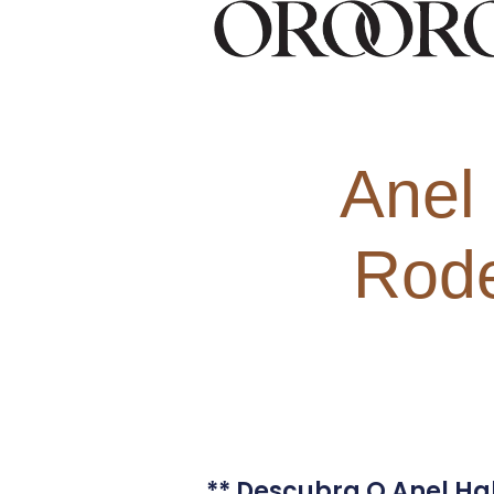
Anel 
Rode
** Descubra O Anel Hal