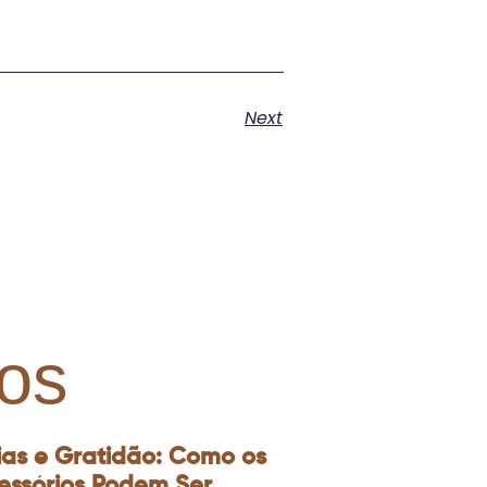
Next
os
ias e Gratidão: Como os
essórios Podem Ser