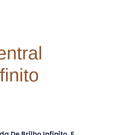
entral
inito
 De Brilho Infinito, E