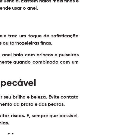
luencia. Existem halos mais finos e
ende usar o anel.
ele traz um toque de sofisticação
ou tornozeleiras finas.
anel halo com brincos e pulseiras
cialmente quando combinado com um
mpecável
seu brilho e beleza. Evite contato
ento da prata e das pedras.
tar riscos. E, sempre que possível,
ias.