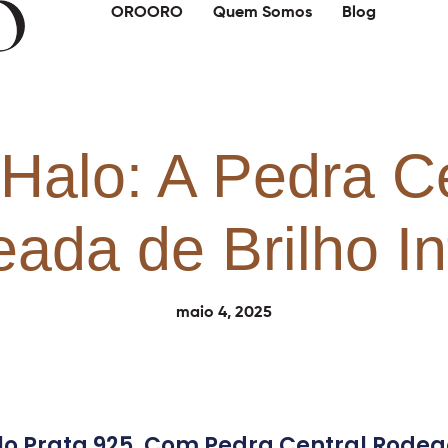
OROORO
Quem Somos
Blog
Halo: A Pedra C
ada de Brilho Inf
maio 4, 2025
o Prata 925, Com Pedra Central Rodeada