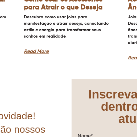
para Atrair o que Deseja
Ân
com
Descubra como usar joias para
Joia
manifestação e atrair desejo, conectando
Desc
estilo e energia para transformar seus
ânco
sonhos em realidade.
tran
diar
Read More
Rea
Inscreva
dentr
ovidade!
atu
mão nossos
Nome*