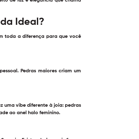
eito de luz e elegância que chama
da Ideal?
em toda a diferença para que você
pessoal. Pedras maiores criam um
 uma vibe diferente à joia: pedras
de ao anel halo feminino.