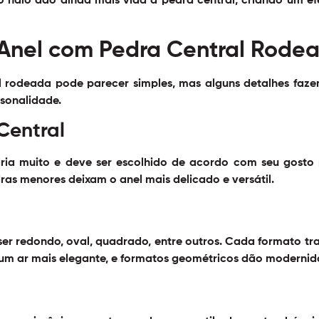
halo dão ainda mais vida à pedra central, criando um ef
Anel com Pedra Central Rodea
l rodeada pode parecer simples, mas alguns detalhes faz
rsonalidade.
Central
ria muito e deve ser escolhido de acordo com seu gosto 
ras menores deixam o anel mais delicado e versátil.
er redondo, oval, quadrado, entre outros. Cada formato traz
 um ar mais elegante, e formatos geométricos dão modernida