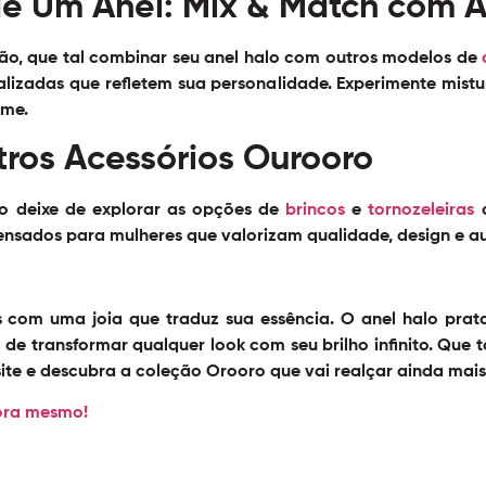
e Um Anel: Mix & Match com A
ão, que tal combinar seu anel halo com outros modelos de
lizadas que refletem sua personalidade. Experimente mistura
rme.
ros Acessórios Ourooro
ão deixe de explorar as opções de
brincos
e
tornozeleiras
d
ensados para mulheres que valorizam qualidade, design e a
s com uma joia que traduz sua essência. O
anel halo prat
 de transformar qualquer look com seu brilho infinito. Que ta
ite e descubra a coleção Orooro que vai realçar ainda mais 
ora mesmo!