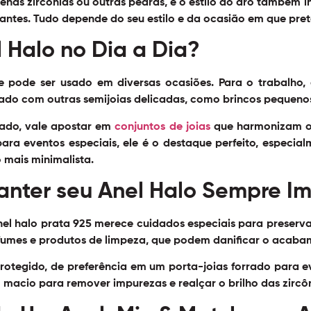
as zircônias ou outras pedras, e o estilo do aro também inf
antes. Tudo depende do seu estilo e da ocasião em que pret
 Halo no Dia a Dia?
 e pode ser usado em diversas ocasiões. Para o trabalho, 
ado com outras semijoias delicadas, como brincos pequenos 
rado, vale apostar em
conjuntos de joias
que harmonizam o 
 para eventos especiais, ele é o destaque perfeito, espe
 mais minimalista.
nter seu Anel Halo Sempre I
l halo prata 925 merece cuidados especiais para preservar 
umes e produtos de limpeza, que podem danificar o acabam
otegido, de preferência em um porta-joias forrado para evi
acio para remover impurezas e realçar o brilho das zircôn