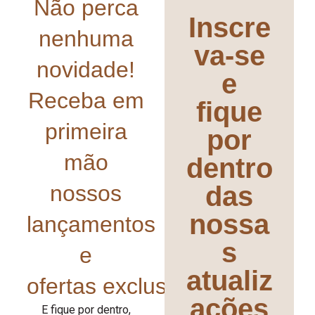
Não perca
Inscre
nenhuma
va-se
novidade!
e
Receba em
fique
primeira
por
mão
dentro
nossos
das
nossa
lançamentos
s
e
atualiz
ofertas exclusivas!
ações
E fique por dentro,