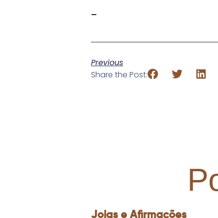
—
Previous
Share the Post:
P
Joias e Afirmações