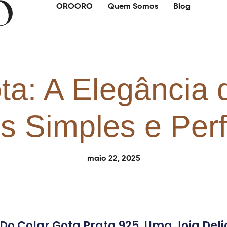
OROORO
Quem Somos
Blog
ta: A Elegância
s Simples e Perf
maio 22, 2025
Do Colar Gota Prata 925, Uma Joia Deli