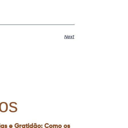
Next
os
ias e Gratidão: Como os