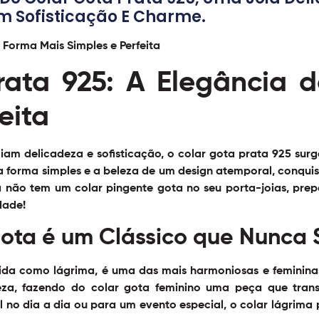
om Sofisticação E Charme.
rata 925: A Elegância 
eita
am delicadeza e sofisticação, o
colar gota prata 925
surg
a forma simples e a beleza de um design atemporal, conqui
 não tem um colar pingente gota no seu porta-joias, prep
dade!
Gota é um Clássico que Nunca
a como lágrima, é uma das mais harmoniosas e femininas 
eza, fazendo do
colar gota feminino
uma peça que transit
l no dia a dia ou para um evento especial, o colar lágrima 