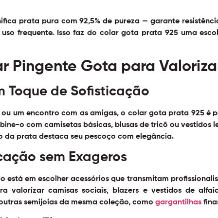
nifica prata pura com 92,5% de pureza — garante resistênc
uso frequente. Isso faz do colar gota prata 925 uma escol
r Pingente Gota para Valoriza
 Toque de Sofisticação
ou um encontro com as amigas, o colar gota prata 925 é p
ine-o com camisetas básicas, blusas de tricô ou vestidos l
lho da prata destaca seu pescoço com elegância.
icação sem Exageros
 está em escolher acessórios que transmitam profissionalis
ara valorizar camisas sociais, blazers e vestidos de alfa
outras semijoias da mesma coleção, como
gargantilhas
fina