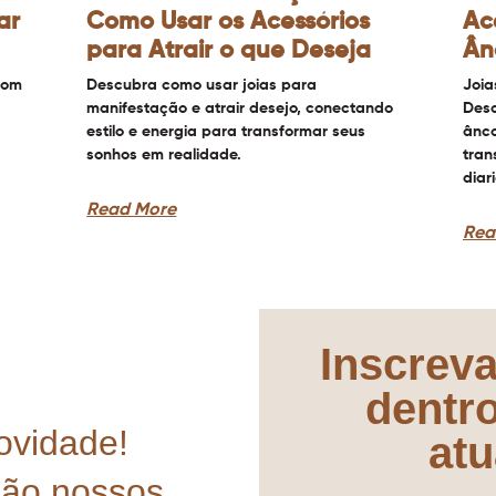
ar
Como Usar os Acessórios
Ac
para Atrair o que Deseja
Ân
com
Descubra como usar joias para
Joia
manifestação e atrair desejo, conectando
Desc
estilo e energia para transformar seus
ânco
sonhos em realidade.
tran
diar
Read More
Rea
Inscreva
dentr
ovidade!
atu
mão nossos