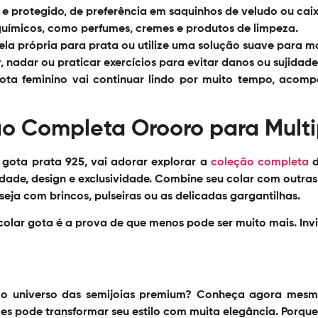
e protegido, de preferência em saquinhos de veludo ou caix
químicos, como perfumes, cremes e produtos de limpeza.
la própria para prata ou utilize uma solução suave para ma
r, nadar ou praticar exercícios para evitar danos ou sujidade
gota feminino vai continuar lindo por muito tempo, aco
o Completa Orooro para Multipl
 gota prata 925, vai adorar explorar a
coleção completa
d
dade, design e exclusividade. Combine seu colar com outras 
eja com brincos, pulseiras ou as delicadas gargantilhas.
 colar gota é a prova de que menos pode ser muito mais. Invi
elo universo das semijoias premium? Conheça agora mes
s pode transformar seu estilo com muita elegância. Porque 