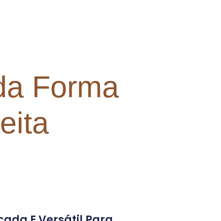
 da Forma
eita
cada E Versátil Para