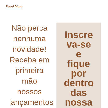
Read More
Não perca
Inscre
nenhuma
va-se
novidade!
e
Receba em
fique
primeira
por
mão
dentro
nossos
das
nossa
lançamentos