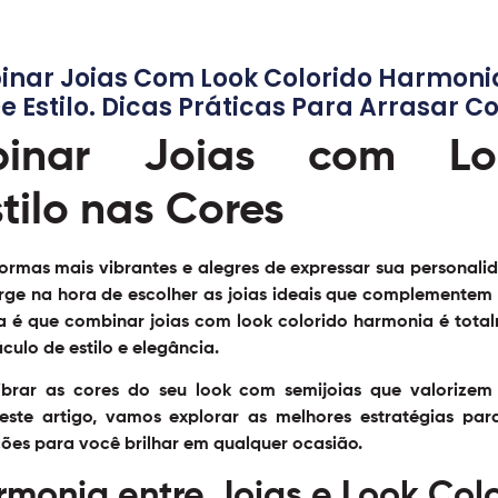
ar Joias Com Look Colorido Harmonia 
De Estilo. Dicas Práticas Para Arrasar 
nar Joias com Loo
tilo nas Cores
ormas mais vibrantes e alegres de expressar sua personal
rge na hora de escolher as joias ideais que complementem
ia é que combinar joias com look colorido harmonia é tota
culo de estilo e elegância.
ibrar as cores do seu look com semijoias que valorizem
este artigo, vamos explorar as melhores estratégias pa
ções para você brilhar em qualquer ocasião.
monia entre Joias e Look Col