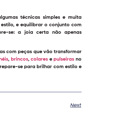
gumas técnicas simples e muita
stilo, e equilibrar o conjunto com
bre-se: a joia certa não apenas
oias com peças que vão transformar
néis
,
brincos
,
colares
e
pulseiras
no
repare-se para brilhar com estilo e
Next