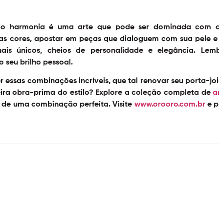
ido harmonia é uma arte que pode ser dominada com al
as cores, apostar em peças que dialoguem com sua pele e e
suais únicos, cheios de personalidade e elegância. Lem
seu brilho pessoal.
 essas combinações incríveis, que tal renovar seu porta-j
ira obra-prima do estilo? Explore a coleção completa de
a
 de uma combinação perfeita. Visite
www.orooro.com.br
e p