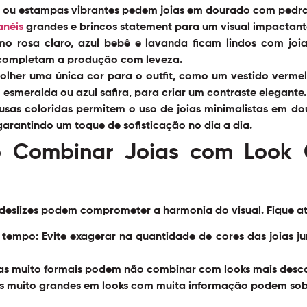
is ou estampas vibrantes pedem joias em dourado com pedra
anéis
grandes e brincos statement para um visual impactant
o rosa claro, azul bebê e lavanda ficam lindos com joi
completam a produção com leveza.
olher uma única cor para o outfit, como um vestido verme
smeralda ou azul safira, para criar um contraste elegante.
usas coloridas permitem o uso de joias minimalistas em 
garantindo um toque de sofisticação no dia a dia.
o Combinar Joias com Look 
 deslizes podem comprometer a harmonia do visual. Fique a
 tempo:
Evite exagerar na quantidade de cores das joias j
as muito formais podem não combinar com looks mais desco
 muito grandes em looks com muita informação podem sobr