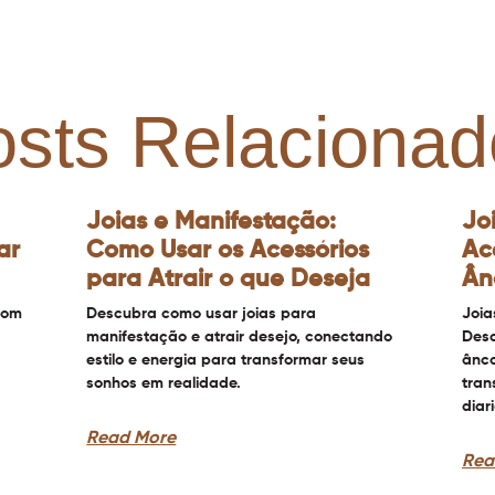
osts Relacionad
Joias e Manifestação:
Jo
ar
Como Usar os Acessórios
Ac
para Atrair o que Deseja
Ân
com
Descubra como usar joias para
Joia
manifestação e atrair desejo, conectando
Desc
estilo e energia para transformar seus
ânco
sonhos em realidade.
tran
diar
Read More
Rea