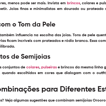
ores, menos pode ser mais. Invista em
brincos
, colares e pu
r. Joias finas e minimalistas em dourado ou prateado são
com o Tom da Pele
 também influencia na escolha das joias. Tons de pele qu
rias ficam incríveis com prateados e ródio branco. Essa com
librada.
ntos de Semijoias
s conjuntos de
colares
,
pulseiras
e brincos da mesma linha g
 quando escolhidos em cores que dialogam com o outfit,
mbinações para Diferentes Est
cas? Veja algumas sugestões que combinam semijoias Orooro