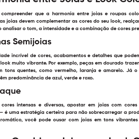
l compreender que a harmonia entre joias e roupas colo
que as joias devem complementar as cores do seu look, real
io analisar o tom, a intensidade e a combinação de cores pr
nas Semijoias
ade incrível de cores, acabamentos e detalhes que podem
 look muito vibrante. Por exemplo, peças em dourado traze
 tons quentes, como vermelho, laranja e amarelo. Já o
têm predominância de azul, verde e roxo.
taque
ores intensas e diversas, apostar em joias com cores n
 — é uma estratégia certeira para não sobrecarregar a produ
cromático, você pode ousar com joias em tons vibrantes