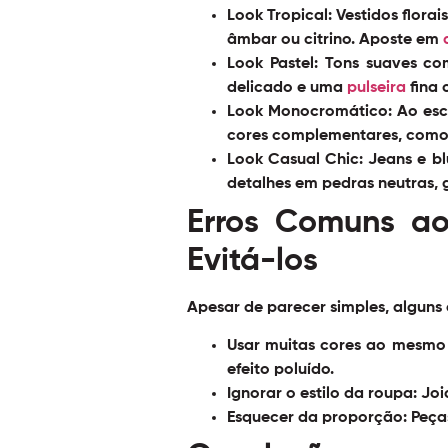
Look Tropical:
Vestidos flora
âmbar ou citrino. Aposte em
Look Pastel:
Tons suaves com
delicado e uma
pulseira
fina 
Look Monocromático:
Ao esc
cores complementares, como e
Look Casual Chic:
Jeans e bl
detalhes em pedras neutras, 
Erros Comuns a
Evitá-los
Apesar de parecer simples, alguns
Usar muitas cores ao mesmo
efeito poluído.
Ignorar o estilo da roupa:
Joi
Esquecer da proporção:
Peças