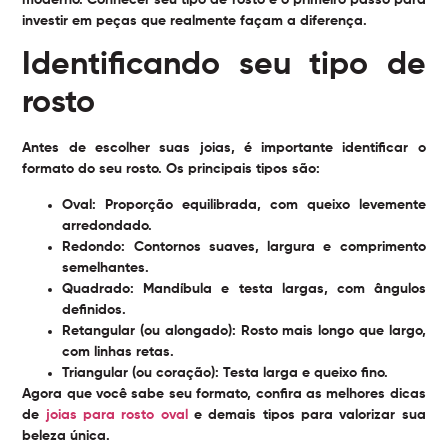
moderno. Conhecer seu tipo de rosto é o primeiro passo para
investir em peças que realmente façam a diferença.
Identificando seu tipo de
rosto
Antes de escolher suas joias, é importante identificar o
formato do seu rosto. Os principais tipos são:
Oval:
Proporção equilibrada, com queixo levemente
arredondado.
Redondo:
Contornos suaves, largura e comprimento
semelhantes.
Quadrado:
Mandíbula e testa largas, com ângulos
definidos.
Retangular (ou alongado):
Rosto mais longo que largo,
com linhas retas.
Triangular (ou coração):
Testa larga e queixo fino.
Agora que você sabe seu formato, confira as melhores dicas
de
joias para rosto oval
e demais tipos para valorizar sua
beleza única.