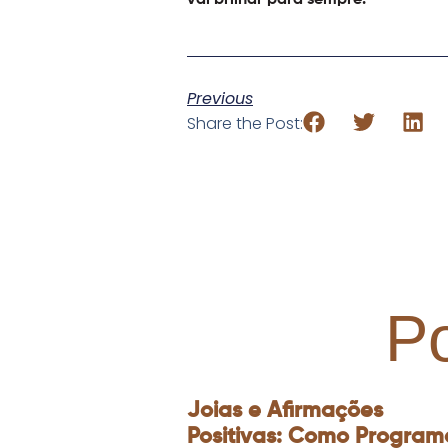
vai brilhar para sempre!
Previous
Share the Post:
P
Joias e Afirmações
Positivas: Como Program