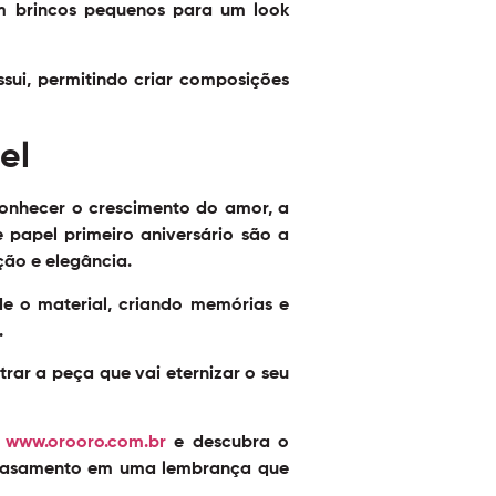
om brincos pequenos para um look
sui, permitindo criar composições
el
conhecer o crescimento do amor, a
 papel primeiro aniversário
são a
ção e elegância.
e o material, criando memórias e
.
rar a peça que vai eternizar o seu
o
www.orooro.com.br
e descubra o
de casamento em uma lembrança que