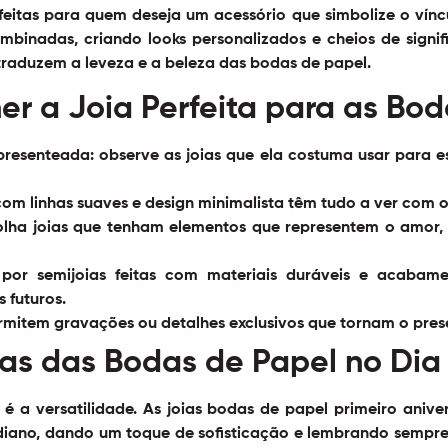
erfeitas para quem deseja um acessório que simbolize o vínc
binadas, criando looks personalizados e cheios de signi
raduzem a leveza e a beleza das bodas de papel.
er a Joia Perfeita para as Bo
presenteada:
observe as joias que ela costuma usar para 
om linhas suaves e design minimalista têm tudo a ver com 
lha joias que tenham elementos que representem o amor
por semijoias feitas com materiais duráveis e acabam
futuros.
rmitem gravações ou detalhes exclusivos que tornam o prese
as das Bodas de Papel no Dia
é a versatilidade. As joias bodas de papel primeiro aniv
idiano, dando um toque de sofisticação e lembrando sempr