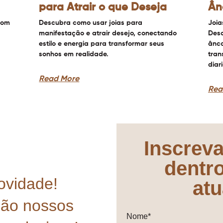
para Atrair o que Deseja
Ân
com
Descubra como usar joias para
Joia
manifestação e atrair desejo, conectando
Desc
estilo e energia para transformar seus
ânco
sonhos em realidade.
tran
diar
Read More
Rea
Inscreva
dentr
ovidade!
atu
mão nossos
Nome*