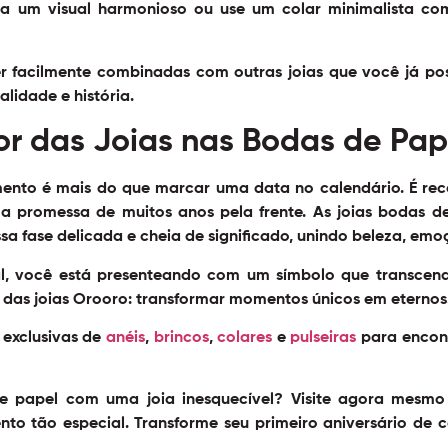
ara um visual harmonioso ou use um colar minimalista c
r facilmente combinadas com outras joias que você já pos
lidade e história.
or das Joias nas Bodas de Pap
ento é mais do que marcar uma data no calendário. É re
 a promessa de muitos anos pela frente. As
joias bodas de
ssa fase delicada e cheia de significado, unindo beleza, emo
al, você está presenteando com um símbolo que transcend
a das joias Orooro: transformar momentos únicos em eternos
 exclusivas de
anéis
,
brincos
,
colares
e
pulseiras
para encont
de papel com uma joia inesquecível? Visite agora mesm
nto tão especial. Transforme seu primeiro aniversário 