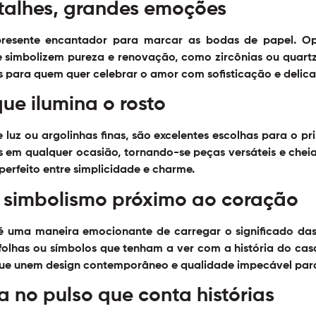
talhes, grandes emoções
resente encantador para marcar as bodas de papel. Opt
 simbolizem pureza e renovação, como zircônias ou quart
s para quem quer celebrar o amor com sofisticação e delic
que ilumina o rosto
uz ou argolinhas finas, são excelentes escolhas para o pri
 em qualquer ocasião, tornando-se peças versáteis e cheias
perfeito entre simplicidade e charme.
o simbolismo próximo ao coração
é uma maneira emocionante de carregar o significado da
lhas ou símbolos que tenham a ver com a história do casal
ue unem design contemporâneo e qualidade impecável para
a no pulso que conta histórias