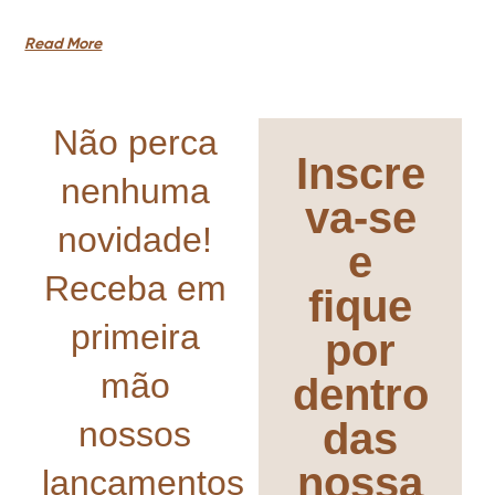
Read More
Não perca
Inscre
nenhuma
va-se
novidade!
e
Receba em
fique
primeira
por
mão
dentro
nossos
das
nossa
lançamentos