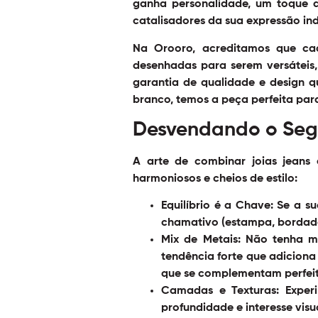
ganha personalidade, um toque d
catalisadores da sua expressão ind
Na Orooro, acreditamos que cad
desenhadas para serem versátei
garantia de qualidade e design q
branco, temos a peça perfeita par
Desvendando o Seg
A arte de combinar
joias jeans
harmoniosos e cheios de estilo:
Equilíbrio é a Chave:
Se a sua
chamativo (estampa, bordado)
Mix de Metais:
Não tenha me
tendência forte que adiciona
que se complementam perfei
Camadas e Texturas:
Experi
profundidade e interesse vis