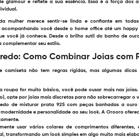
e glamour e reflete a sua essência. Essa é a força dos
a
ividual.
a mulher merece sentir-se linda e confiante em todas
s, acompanhando você desde o home office até um happy 
ue você já conhece. Desde o brilho sutil do banho de ou
a complementar seu estilo.
redo: Como Combinar Joias com 
 e camiseta
não tem regras rígidas, mas algumas dicas 
 roupa for muito básica, você pode ousar mais nas joias.
, opte por joias mais discretas para não sobrecarregar o v
do de misturar prata 925 com peças banhadas a ouro 1
 modernidade e personalidade ao seu look. A Orooro ofere
tamente.
mente usar vários colares de comprimentos diferentes, o
ual, transformando um look simples em algo muito mais elab