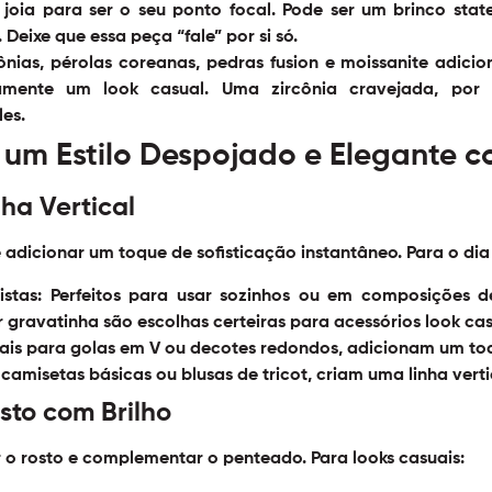
joia para ser o seu ponto focal. Pode ser um brinco sta
Deixe que essa peça “fale” por si só.
ônias, pérolas coreanas, pedras fusion e moissanite adici
amente um look casual. Uma zircônia cravejada, por 
es.
 um Estilo Despojado e Elegante c
ha Vertical
 adicionar um toque de sofisticação instantâneo. Para o dia
stas:
Perfeitos para usar sozinhos ou em composições 
r gravatinha são escolhas certeiras para
acessórios look ca
ais para golas em V ou decotes redondos, adicionam um t
amisetas básicas ou blusas de tricot, criam uma linha vert
sto com Brilho
r o rosto e complementar o penteado. Para looks casuais: