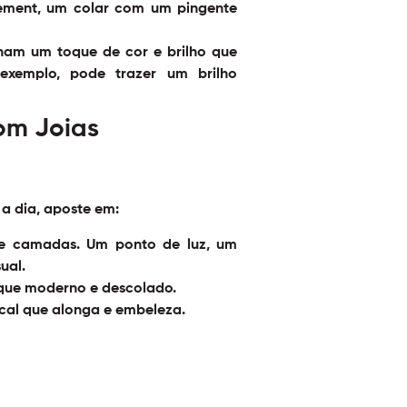
tement, um colar com um pingente
onam um toque de cor e brilho que
exemplo, pode trazer um brilho
om Joias
 a dia, aposte em:
de camadas. Um ponto de luz, um
sual
.
oque moderno e descolado.
ical que alonga e embeleza.