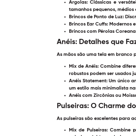
Argolas:
Clássicas e versát
tamanhos pequenos, médios o
Brincos de Ponto de Luz:
Discr
Brincos Ear Cuffs:
Modernos e 
Brincos com Pérolas Coreana
Anéis: Detalhes que Fa
As mãos são uma tela em branco pa
Mix de Anéis:
Combine diferent
robustos podem ser usados jun
Anéis Statement:
Um único ane
um estilo mais minimalista nas
Anéis com Zircônias ou Moissa
Pulseiras: O Charme d
As pulseiras são excelentes para a
Mix de Pulseiras:
Combine puls