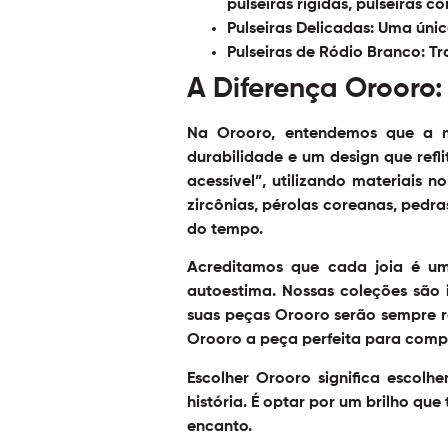
pulseiras rígidas, pulseiras 
Pulseiras Delicadas:
Uma única
Pulseiras de Ródio Branco:
Tr
A Diferença Orooro:
Na Orooro, entendemos que a m
durabilidade e um design que refl
acessível”, utilizando materiais 
zircônias, pérolas coreanas, pedra
do tempo.
Acreditamos que cada joia é um
autoestima. Nossas coleções são
suas peças Orooro serão sempre r
Orooro a peça perfeita para compor
Escolher Orooro significa esco
história. É optar por um brilho q
encanto.