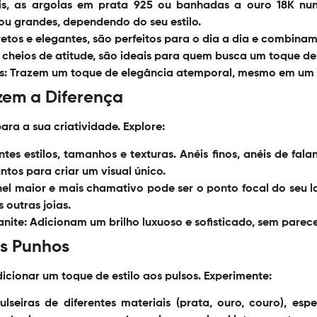
eis, as argolas em prata 925 ou banhadas a ouro 18K nu
u grandes, dependendo do seu estilo.
etos e elegantes, são perfeitos para o dia a dia e combina
cheios de atitude, são ideais para quem busca um toque de
s:
Trazem um toque de elegância atemporal, mesmo em um
zem a Diferença
ra a sua criatividade. Explore:
es estilos, tamanhos e texturas. Anéis finos, anéis de fal
tos para criar um visual único.
l maior e mais chamativo pode ser o ponto focal do seu lo
 outras joias.
nite:
Adicionam um brilho luxuoso e sofisticado, sem parece
os Punhos
dicionar um toque de estilo aos pulsos. Experimente:
eiras de diferentes materiais (prata, ouro, couro), espess