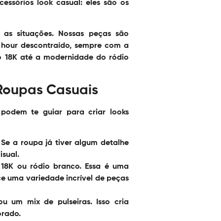
cessórios look casual
: eles são os
 as situações. Nossas peças são
hour descontraído, sempre com a
ro 18K até a modernidade do ródio
Roupas Casuais
podem te guiar para criar looks
 Se a roupa já tiver algum detalhe
isual.
8K ou ródio branco. Essa é uma
ce uma variedade incrível de peças
u um mix de pulseiras. Isso cria
orado.