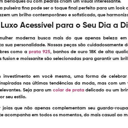
com berloques ou com pedras criam um visual interessante.
 pulseira fina pode ser o toque final perfeito para um look 
azem um brilho contemporâneo e sofisticado, que harmoniz
 Luxo Acessível para o Seu Dia a D
ulher moderna busca mais do que apenas beleza em su
ita sua personalidade. Nossas peças são cuidadosamente d
nobres como a
prata 925
, banhos de ouro 18K de alta quali
s fusion e moissanite são selecionadas para garantir um bril
 investimento em você mesma, uma forma de celebrar s
 inspiradas nas últimas tendências da moda, mas com um
elevantes. Seja para um
colar de prata
delicado ou um bri
 seu estilo.
lher joias que não apenas complementam seu guarda-rou
ue te acompanha em todos os momentos, do mais casual ao ma