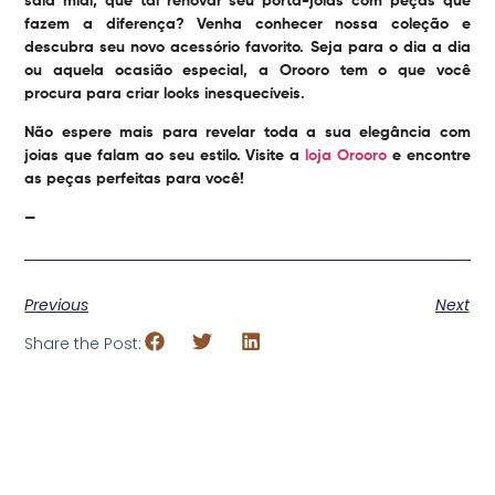
saia midi, que tal renovar seu porta-joias com peças que
fazem a diferença? Venha conhecer nossa coleção e
descubra seu novo acessório favorito. Seja para o dia a dia
ou aquela ocasião especial, a Orooro tem o que você
procura para criar looks inesquecíveis.
Não espere mais para revelar toda a sua elegância com
joias que falam ao seu estilo. Visite a
loja Orooro
e encontre
as peças perfeitas para você!
—
Previous
Next
Share the Post: