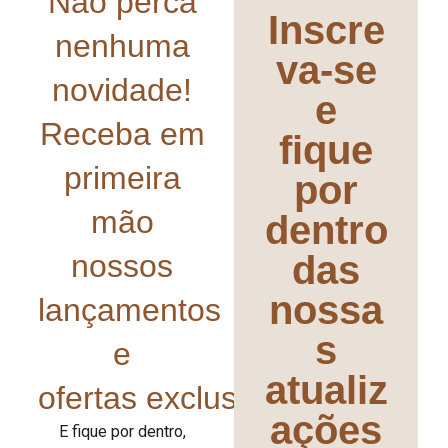
Não perca
Inscre
nenhuma
va-se
novidade!
e
Receba em
fique
primeira
por
mão
dentro
nossos
das
nossa
lançamentos
s
e
atualiz
ofertas exclusivas!
ações
E fique por dentro,