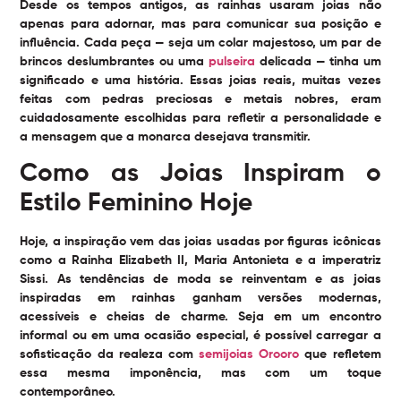
Desde os tempos antigos, as rainhas usaram joias não
apenas para adornar, mas para comunicar sua posição e
influência. Cada peça — seja um colar majestoso, um par de
brincos deslumbrantes ou uma
pulseira
delicada — tinha um
significado e uma história. Essas joias reais, muitas vezes
feitas com pedras preciosas e metais nobres, eram
cuidadosamente escolhidas para refletir a personalidade e
a mensagem que a monarca desejava transmitir.
Como as Joias Inspiram o
Estilo Feminino Hoje
Hoje, a inspiração vem das joias usadas por figuras icônicas
como a Rainha Elizabeth II, Maria Antonieta e a imperatriz
Sissi. As tendências de moda se reinventam e as joias
inspiradas em rainhas ganham versões modernas,
acessíveis e cheias de charme. Seja em um encontro
informal ou em uma ocasião especial, é possível carregar a
sofisticação da realeza com
semijoias Orooro
que refletem
essa mesma imponência, mas com um toque
contemporâneo.