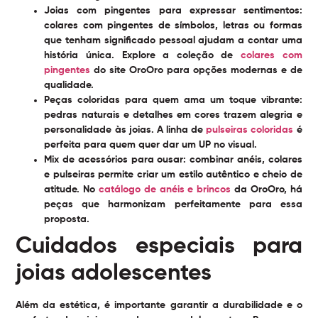
Joias com pingentes para expressar sentimentos:
colares com pingentes de símbolos, letras ou formas
que tenham significado pessoal ajudam a contar uma
história única. Explore a coleção de
colares com
pingentes
do site OroOro para opções modernas e de
qualidade.
Peças coloridas para quem ama um toque vibrante:
pedras naturais e detalhes em cores trazem alegria e
personalidade às joias. A linha de
pulseiras coloridas
é
perfeita para quem quer dar um UP no visual.
Mix de acessórios para ousar:
combinar anéis, colares
e pulseiras permite criar um estilo autêntico e cheio de
atitude. No
catálogo de anéis e brincos
da OroOro, há
peças que harmonizam perfeitamente para essa
proposta.
Cuidados especiais para
joias adolescentes
Além da estética, é importante garantir a durabilidade e o