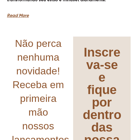
Read More
Não perca
Inscre
nenhuma
va-se
novidade!
e
Receba em
fique
primeira
por
mão
dentro
nossos
das
nossa
lançamentos