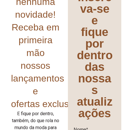
nenhuma
va-se
novidade!
e
Receba em
fique
primeira
por
mão
dentro
nossos
das
nossa
lançamentos
s
e
atualiz
ofertas exclusivas!
ações
E fique por dentro,
também, do que rola no
mundo da moda para
Nome*