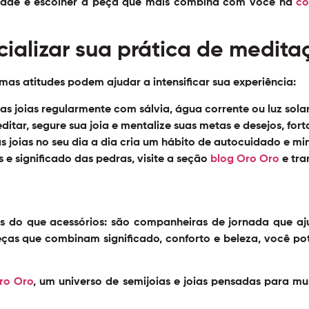
dade e escolher a peça que mais combina com você na
co
ializar sua prática de medita
umas atitudes podem ajudar a intensificar sua experiência:
s joias regularmente com sálvia, água corrente ou luz solar
itar, segure sua joia e mentalize suas metas e desejos, for
s joias no seu dia a dia cria um hábito de autocuidado e min
e significado das pedras, visite a seção
blog Oro Oro
e tra
 do que acessórios: são companheiras de jornada que aju
as que combinam significado, conforto e beleza, você pot
ro Oro
, um universo de semijoias e joias pensadas para m