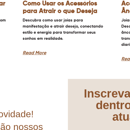
ar
Como Usar os Acessórios
Ac
para Atrair o que Deseja
Ân
com
Descubra como usar joias para
Joia
manifestação e atrair desejo, conectando
Desc
estilo e energia para transformar seus
ânco
sonhos em realidade.
tran
diar
Read More
Rea
Inscreva
dentr
ovidade!
atu
mão nossos