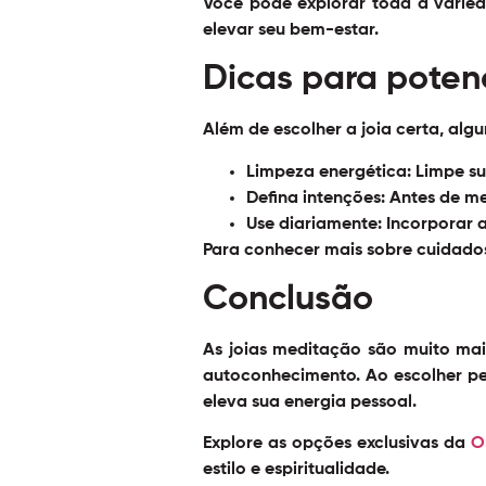
Você pode explorar toda a varie
elevar seu bem-estar.
Dicas para potenc
Além de escolher a joia certa, alg
Limpeza energética:
Limpe sua
Defina intenções:
Antes de med
Use diariamente:
Incorporar a
Para conhecer mais sobre cuidados 
Conclusão
As
joias meditação
são muito mais
autoconhecimento. Ao escolher peç
eleva sua energia pessoal.
Explore as opções exclusivas da
O
estilo e espiritualidade.