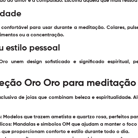
do ao amor e à compaixão. Escolha aquela que mais ressoa
cidade
confortável para usar durante a meditação. Colares, pulsei
vimentos ou a concentração.
 estilo pessoal
o unem design sofisticado e significado espiritual, p
leção Oro Oro para meditação
clusiva de joias que combinam beleza e espiritualidade. A
:
Modelos que trazem ametista e quartzo rosa, perfeitos para
icos:
Mandalas e símbolos OM que ajudam a manter o foco e
 que proporcionam conforto e estilo durante todo o dia.