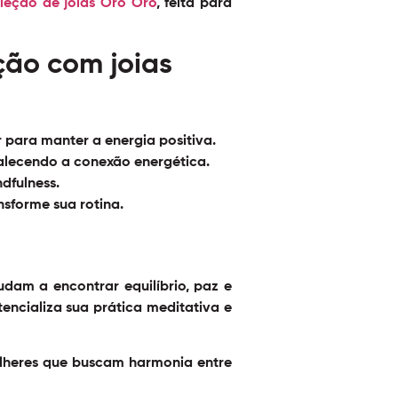
leção de joias Oro Oro
, feita para
ção com joias
 para manter a energia positiva.
talecendo a conexão energética.
dfulness.
nsforme sua rotina.
dam a encontrar equilíbrio, paz e
encializa sua prática meditativa e
ulheres que buscam harmonia entre