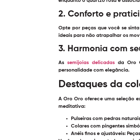
enquanto o quartzo rosa é associa
2. Conforto e prati
Opte por peças que você se sinta 
ideais para não atrapalhar os mo
3. Harmonia com seu
As
semijoias delicadas
da Oro Or
personalidade com elegância.
Destaques da co
A Oro Oro oferece uma seleção ex
meditativa:
Pulseiras com pedras naturais
Colares com pingentes simból
Anéis finos e ajustáveis:
Peças