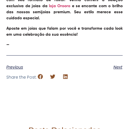
com seu formato de rosto? Venha conferir a seleção
exclusiva de joias da
loja Orooro
e se encante com o brilho
das nossas semijoias premium. Seu estilo merece esse
cuidado especial.
Aposte em joias que falam por você e transforme cada look
em uma celebração da sua essência!
—
Previous
Next
Share the Post: