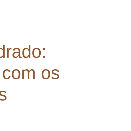
drado:
 com os
s