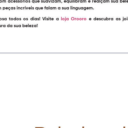
com acessórios que suavizam, equilibram e realçam sua bel
peças incríveis que falam a sua linguagem.
osa todos os dias! Visite a
loja Orooro
e descubra as joi
ra da sua beleza!