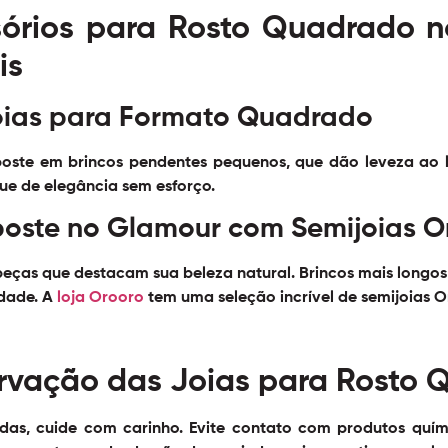
órios para Rosto Quadrado n
is
oias para Formato Quadrado
poste em brincos pendentes pequenos, que dão leveza ao 
que de elegância sem esforço.
Aposte no Glamour com Semijoias O
 peças que destacam sua beleza natural. Brincos mais longo
idade. A
loja Orooro
tem uma seleção incrível de
semijoias 
rvação das Joias para Rosto 
ndas, cuide com carinho. Evite contato com produtos quí