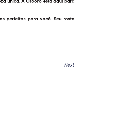
eza única. A Orooro está aqui para
as perfeitas para você. Seu rosto
Next