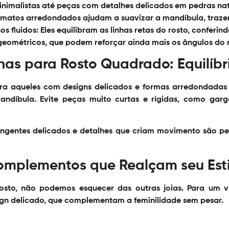
minimalistas até peças com detalhes delicados em pedras nat
ormatos arredondados ajudam a suavizar a mandíbula, traz
os fluidos
: Eles equilibram as linhas retas do rosto, conferin
geométricos, que podem reforçar ainda mais os ângulos do r
has para Rosto Quadrado: Equilíb
fira aqueles com designs delicados e formas arredondadas
ndíbula. Evite peças muito curtas e rígidas, como garg
ingentes delicados e detalhes que criam movimento são per
Complementos que Realçam seu Esti
osto, não podemos esquecer das outras joias. Para um v
ign delicado, que complementam a feminilidade sem pesar.