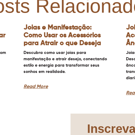
osts Relacionad
Joias e Manifestação:
Jo
ar
Como Usar os Acessórios
Ac
para Atrair o que Deseja
Ân
com
Descubra como usar joias para
Joia
manifestação e atrair desejo, conectando
Desc
estilo e energia para transformar seus
ânco
sonhos em realidade.
tran
diar
Read More
Rea
Inscreva