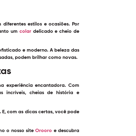
iferentes estilos e ocasiões. Por
uanto um
colar
delicado e cheio de
fisticado e moderno. A beleza das
usadas, podem brilhar como novas.
tas
ma experiência encantadora. Com
incríveis, cheias de história e
e. E, com as dicas certas, você pode
mo o nosso site
Orooro
e descubra