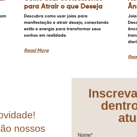
para Atrair o que Deseja
Ân
com
Descubra como usar joias para
Joia
manifestação e atrair desejo, conectando
Desc
estilo e energia para transformar seus
ânco
sonhos em realidade.
tran
diar
Read More
Rea
Inscreva
dentr
ovidade!
atu
mão nossos
Nome*