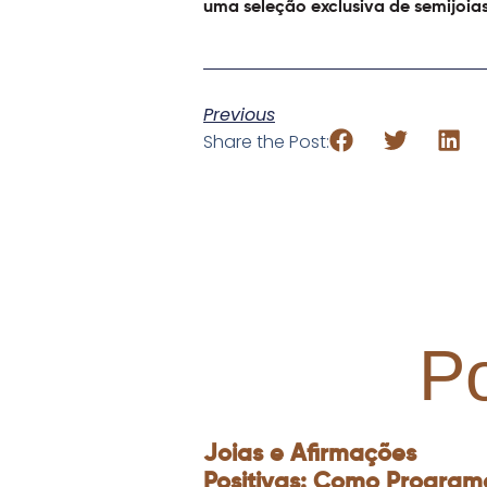
uma seleção exclusiva de semijoias
Previous
Share the Post:
P
Joias e Afirmações
Positivas: Como Program