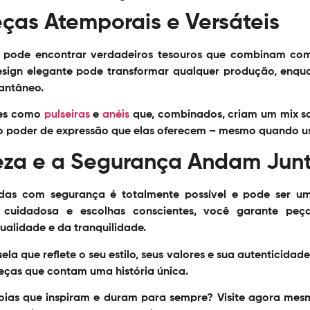
eças Atemporais e Versáteis
ê pode encontrar verdadeiros tesouros que combinam com d
sign elegante pode transformar qualquer produção, enq
antâneo.
ões como
pulseiras
e
anéis
que, combinados, criam um mix so
 no poder de expressão que elas oferecem – mesmo quando 
eza e a Segurança Andam Jun
as com segurança é totalmente possível e pode ser u
 cuidadosa e escolhas conscientes, você garante peças 
ualidade e da tranquilidade.
la que reflete o seu estilo, seus valores e sua autenticidad
peças que contam uma história única.
joias que inspiram e duram para sempre? Visite agora mes