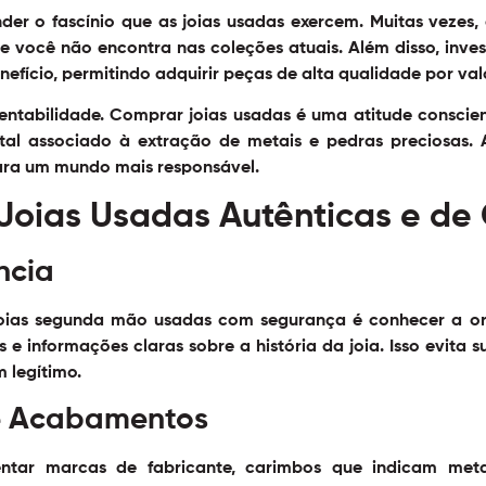
nder o fascínio que as joias usadas exercem. Muitas veze
e você não encontra nas coleções atuais. Além disso, inv
efício, permitindo adquirir peças de alta qualidade por val
entabilidade. Comprar joias usadas é uma atitude conscie
al associado à extração de metais e pedras preciosas. A
para um mundo mais responsável.
 Joias Usadas Autênticas e de
ncia
oias segunda mão usadas com segurança é conhecer a or
 e informações claras sobre a história da joia. Isso evita
 legítimo.
 e Acabamentos
entar marcas de fabricante, carimbos que indicam meta