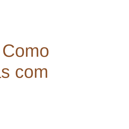
: Como
as com