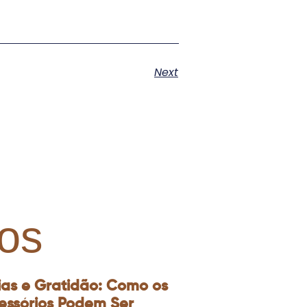
Next
os
ias e Gratidão: Como os
essórios Podem Ser