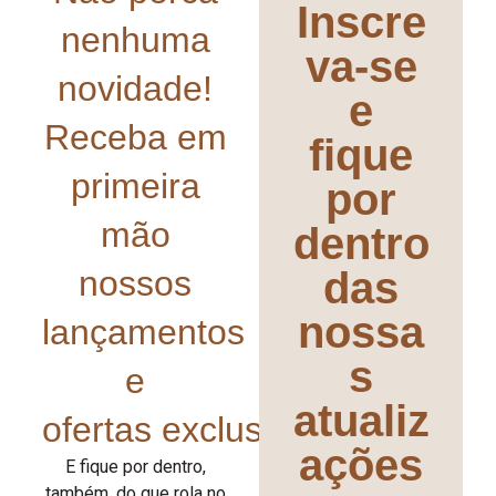
Inscre
nenhuma
va-se
novidade!
e
Receba em
fique
primeira
por
mão
dentro
nossos
das
nossa
lançamentos
s
e
atualiz
ofertas exclusivas!
ações
E fique por dentro,
também, do que rola no