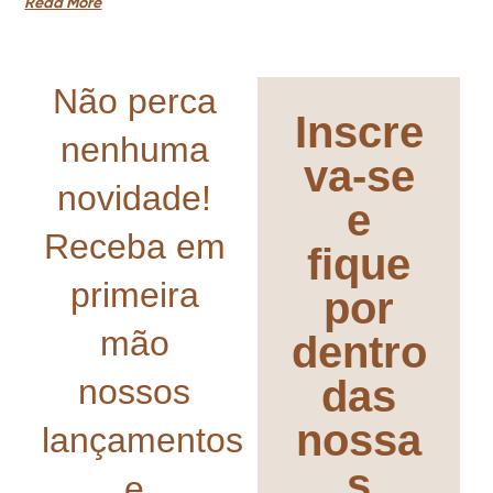
Read More
Não perca
Inscre
nenhuma
va-se
novidade!
e
Receba em
fique
primeira
por
mão
dentro
nossos
das
nossa
lançamentos
s
e