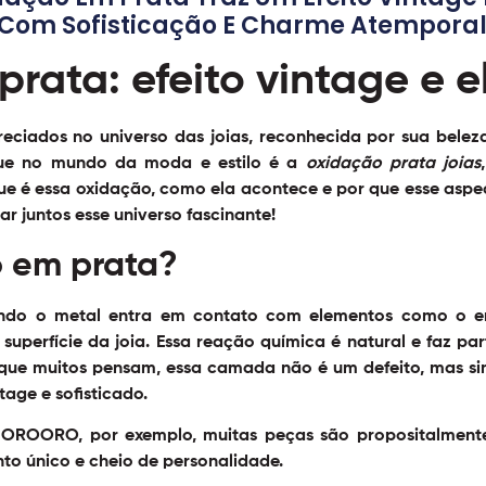
o Com Sofisticação E Charme Atemporal
rata: efeito vintage e 
eciados no universo das joias, reconhecida por sua beleza
que no mundo da
moda e estilo
é a
oxidação prata joias
 que é essa oxidação, como ela acontece e por que esse asp
r juntos esse universo fascinante!
o em prata?
ndo o metal entra em contato com elementos como o enx
perfície da joia. Essa reação química é natural e faz pa
 que muitos pensam, essa camada não é um defeito, mas si
ntage
e sofisticado.
OROORO, por exemplo, muitas peças são propositalmente
o único e cheio de personalidade.