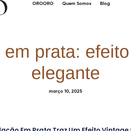
OROORO
Quem Somos
Blog
em prata: efeito
elegante
março 10, 2025
ção Em Prata Traz Um Efeito Vintage E