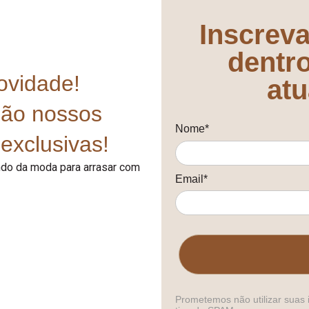
Inscreva
dentr
ovidade!
atu
mão nossos
Nome*
exclusivas!
undo da moda para arrasar com
Email*
Prometemos não utilizar suas 