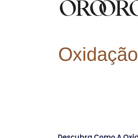
Oxidação 
Descubra Como A Oxida