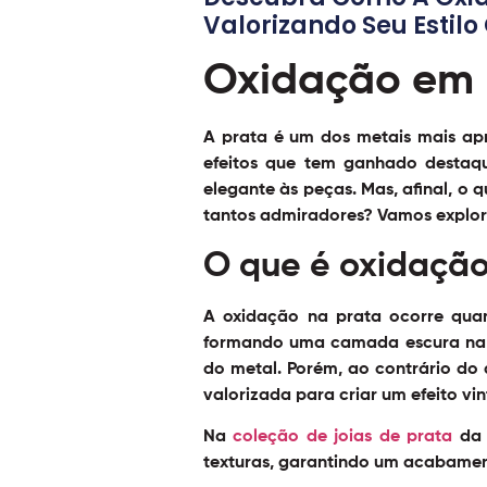
Valorizando Seu Estil
Oxidação em p
A prata é um dos metais mais apr
efeitos que tem ganhado desta
elegante às peças. Mas, afinal, o
tantos admiradores? Vamos explora
O que é oxidaçã
A oxidação na prata ocorre qua
formando uma camada escura na su
do metal. Porém, ao contrário do
valorizada para criar um efeito
vi
Na
coleção de joias de prata
da 
texturas, garantindo um acabament