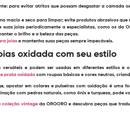
nte:
para evitar atritos que possam desgastar a camada oxi
ano macio e seco para limpar; evite produtos abrasivos qu
e suas joias periodicamente a especialistas, como os da
anter o brilho e a beleza das peças.
ra joias
e mantenha suas peças sempre impecáveis.
ias oxidada com seu estilo
 versáteis e podem ser usadas em diferentes estilos e o
de prata oxidada
com roupas básicas e cores neutras, criand
ge, apostar em colares e pulseiras com oxidação é uma 
inação com pedras naturais, como ônix e turquesa, pode va
e
coleção vintage
da OROORO e descubra peças que traduz