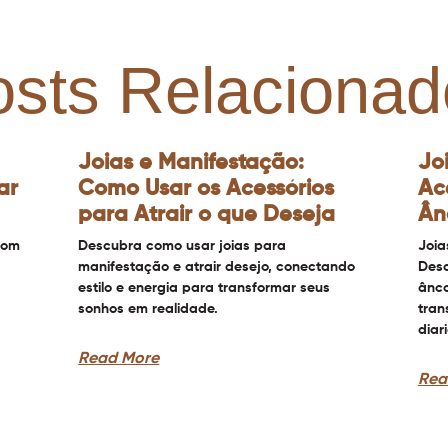
osts Relacionad
Joias e Manifestação:
Jo
ar
Como Usar os Acessórios
Ac
para Atrair o que Deseja
Ân
com
Descubra como usar joias para
Joia
manifestação e atrair desejo, conectando
Desc
estilo e energia para transformar seus
ânco
sonhos em realidade.
tran
diar
Read More
Rea