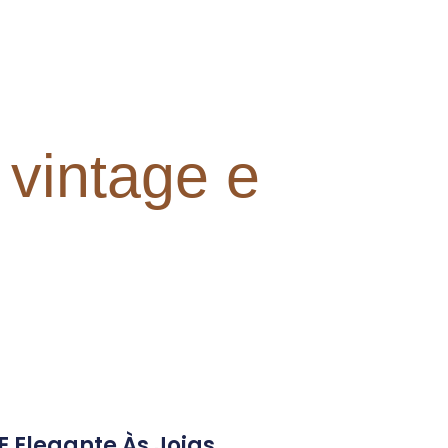
 vintage e
 Elegante Às Joias,