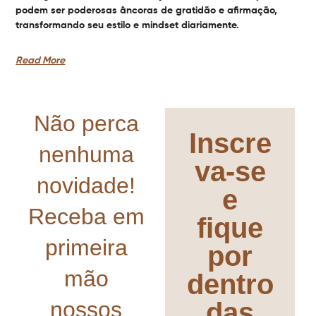
podem ser poderosas âncoras de gratidão e afirmação,
transformando seu estilo e mindset diariamente.
Read More
Não perca
Inscre
nenhuma
va-se
novidade!
e
Receba em
fique
primeira
por
mão
dentro
nossos
das