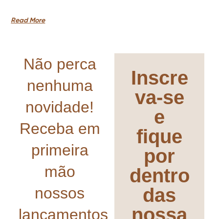
Read More
Não perca
Inscre
nenhuma
va-se
novidade!
e
Receba em
fique
primeira
por
mão
dentro
nossos
das
nossa
lançamentos