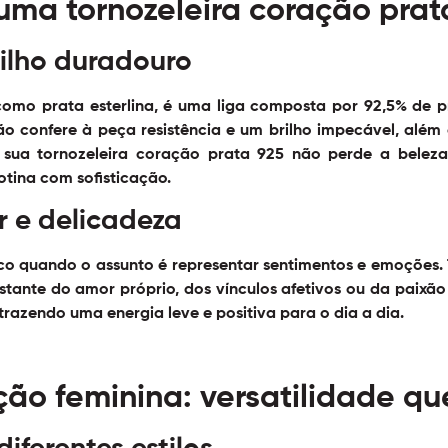
uma tornozeleira coração prat
rilho duradouro
mo prata esterlina, é uma liga composta por 92,5% de pr
 confere à peça resistência e um brilho impecável, além 
 a sua tornozeleira coração prata 925 não perde a bel
tina com sofisticação.
 e delicadeza
co quando o assunto é representar sentimentos e emoções.
ante do amor próprio, dos vínculos afetivos ou da paixão 
razendo uma energia leve e positiva para o dia a dia.
ção feminina: versatilidade q