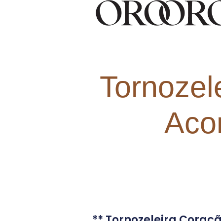
Tornozel
Aco
** Tornozeleira Cora