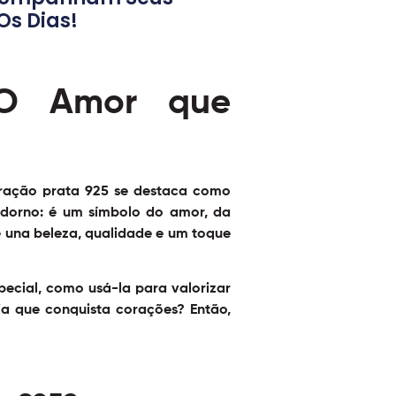
Os Dias!
: O Amor que
oração prata 925 se destaca como
adorno: é um símbolo do amor, da
 una beleza, qualidade e um toque
pecial, como usá-la para valorizar
oia que conquista corações? Então,