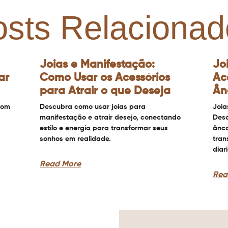
osts Relacionad
Joias e Manifestação:
Jo
ar
Como Usar os Acessórios
Ac
para Atrair o que Deseja
Ân
com
Descubra como usar joias para
Joia
manifestação e atrair desejo, conectando
Desc
estilo e energia para transformar seus
ânco
sonhos em realidade.
tran
diar
Read More
Rea