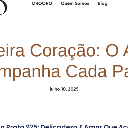
OROORO
Quem Somos
Blog
eira Coração: O
mpanha Cada P
julho 10, 2025
ção Prata 925: Delicadeza E Amor Que