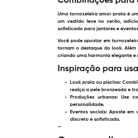
Combinações para di
Uma tornozeleira amor prata é um
um vestido leve no verão, adic
sofisticado para jantares e eventos
Você pode apostar em tornozeleir
tornam o destaque do look. Além 
criando uma harmonia elegante e
Inspiração para usa
Look praia ou piscina:
Combine
realça a pele bronzeada e tra
Produções urbanas:
Use com
personalidade.
Eventos sociais:
Aposte em u
discreto e sofisticado.
—