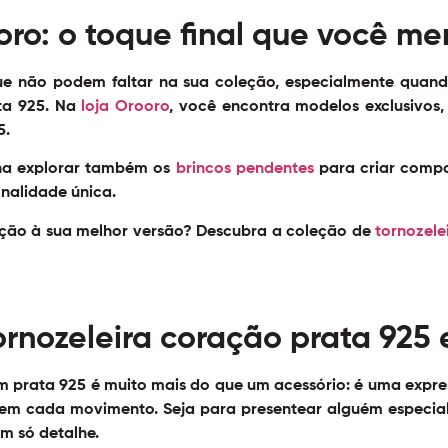
oro: o toque final que você me
que não podem faltar na sua coleção, especialmente quand
ta 925. Na
loja Orooro
, você encontra modelos exclusivos
5.
ena explorar também os
brincos pendentes
para criar compo
sonalidade única.
ção à sua melhor versão? Descubra a coleção de
tornozele
ornozeleira coração prata 925 
m prata 925 é muito mais do que um acessório: é uma expr
em cada movimento. Seja para presentear alguém especial
um só detalhe.