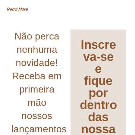
Read More
Não perca
Inscre
nenhuma
va-se
novidade!
e
Receba em
fique
primeira
por
mão
dentro
nossos
das
nossa
lançamentos