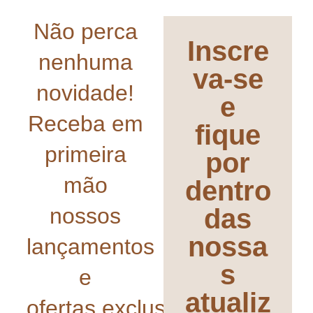
Não perca
Inscre
nenhuma
va-se
novidade!
e
Receba em
fique
primeira
por
mão
dentro
nossos
das
nossa
lançamentos
s
e
atualiz
ofertas exclusivas!