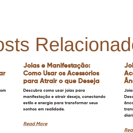
osts Relacionad
Joias e Manifestação:
Jo
ar
Como Usar os Acessórios
Ac
para Atrair o que Deseja
Ân
com
Descubra como usar joias para
Joia
manifestação e atrair desejo, conectando
Desc
estilo e energia para transformar seus
ânco
sonhos em realidade.
tran
diar
Read More
Rea