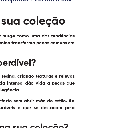
 sua coleção
a
surge como uma das tendências
écnica transforma peças comuns em
perdível?
esina, criando texturas e relevos
lda intenso, dão vida a peças que
legância.
nforto sem abrir mão do estilo. Ao
 duráveis e que se destacam pela
 na sua coleção?