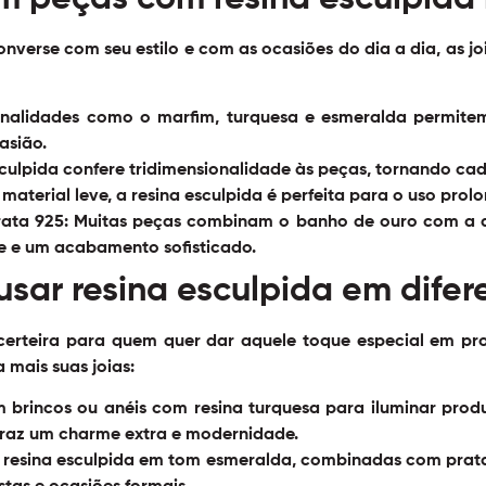
verse com seu estilo e com as ocasiões do dia a dia, as joi
nalidades como o marfim, turquesa e esmeralda permite
asião.
culpida confere tridimensionalidade às peças, tornando cad
 material leve, a resina esculpida é perfeita para o uso pro
ata 925:
Muitas peças combinam o banho de ouro com a q
de e um acabamento sofisticado.
usar resina esculpida em difer
certeira para quem quer dar aquele toque especial em pro
 mais suas joias:
 brincos ou anéis com resina turquesa para iluminar pro
raz um charme extra e modernidade.
resina esculpida em tom esmeralda, combinadas com prata