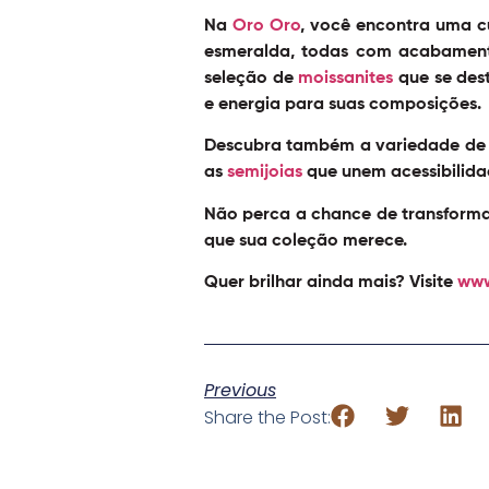
Na
Oro Oro
, você encontra uma c
esmeralda, todas com acabamento
seleção de
moissanites
que se des
e energia para suas composições.
Descubra também a variedade d
as
semijoias
que unem acessibilida
Não perca a chance de transforma
que sua coleção merece.
Quer brilhar ainda mais? Visite
www
Previous
Share the Post: