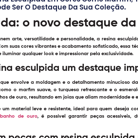
de Ser O Destaque Da Sua Coleção.
ida: o novo destaque da
em arte, versatilidade e personalidade, a
resina esculpid
m suas cores vibrantes e acabamento sofisticado, essa t
iluminar qualquer look e impressionar pela exclusividade.
sina esculpida um destaque im
 que envolve a moldagem e o detalhamento minucioso da r
como o marfim suave, o turquesa refrescante e o esmera
s de ouro, resultando em joias que aliam modernidade e e
é um material leve e resistente, ideal para quem deseja co
 banho de ouro
, é possível garantir peças acessíveis,
em peças com resina esculpida