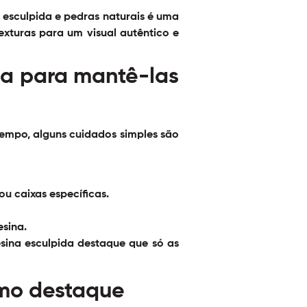
 esculpida e pedras naturais é uma
 texturas para um visual autêntico e
da para mantê-las
tempo, alguns cuidados simples são
u caixas específicas.
esina.
esina esculpida destaque
que só as
imo destaque